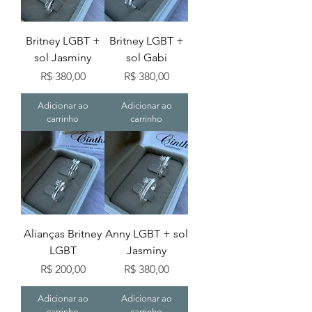
Britney LGBT +
Britney LGBT +
sol Jasminy
sol Gabi
Preço
Preço
R$ 380,00
R$ 380,00
Adicionar ao
Adicionar ao
carrinho
carrinho
Alianças Britney
Anny LGBT + sol
LGBT
Jasminy
Preço
Preço
R$ 200,00
R$ 380,00
Adicionar ao
Adicionar ao
carrinho
carrinho