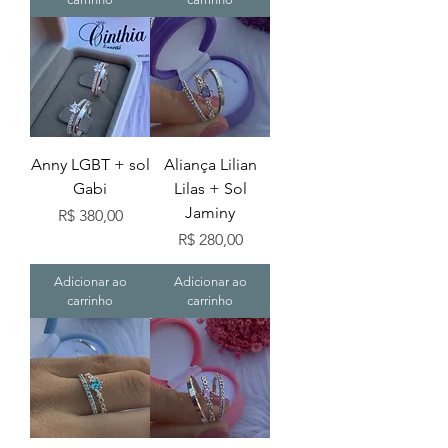
Anny LGBT + sol
Aliança Lilian
Gabi
Lilas + Sol
Jaminy
Preço
R$ 380,00
Preço
R$ 280,00
Adicionar ao
Adicionar ao
carrinho
carrinho