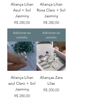
Aliança Lilian
Aliança Lilian
Azul + Sol
Rosa Claro + Sol
Jasminy
Jasminy
Preço
Preço
R$ 280,00
R$ 280,00
Adicionar ao
Adicionar ao
carrinho
carrinho
Aliança Lilian
Alianças Zara
azul Claro + Sol
Lilas
Jasminy
Preço
R$ 200,00
Preço
R$ 280,00
Adicionar ao
Adicionar ao