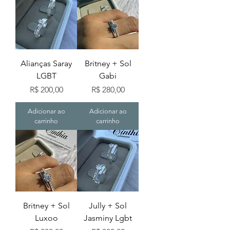
Alianças Saray
Britney + Sol
LGBT
Gabi
Preço
Preço
R$ 200,00
R$ 280,00
Adicionar ao
Adicionar ao
carrinho
carrinho
Britney + Sol
Jully + Sol
Luxoo
Jasminy Lgbt