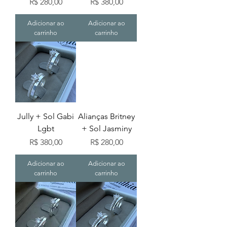
Preço
Preço
R$ 280,00
R$ 380,00
Adicionar ao
Adicionar ao
carrinho
carrinho
Jully + Sol Gabi
Alianças Britney
Lgbt
+ Sol Jasminy
Preço
Preço
R$ 380,00
R$ 280,00
Adicionar ao
Adicionar ao
carrinho
carrinho