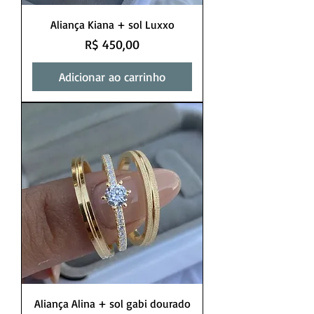
Aliança Kiana + sol Luxxo
Preço
R$ 450,00
Adicionar ao carrinho
Aliança Alina + sol gabi dourado