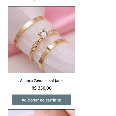
Aliança Zayra + sol Jade
Preço
R$ 350,00
Adicionar ao carrinho