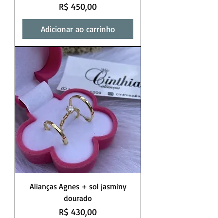
Preço
R$ 450,00
Adicionar ao carrinho
Alianças Agnes + sol jasminy
dourado
Preço
R$ 430,00