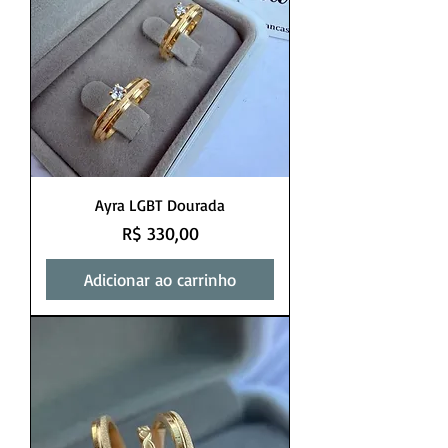
Ayra LGBT Dourada
Preço
R$ 330,00
Adicionar ao carrinho