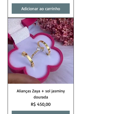
Adicionar ao carrinho
Alianças Zaya + sol jasminy
dourada
Preço
R$ 450,00