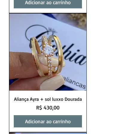
Adicionar ao carrinho
Aliança Ayra + sol luxxo Dourada
Preço
R$ 430,00
Adicionar ao carrinho