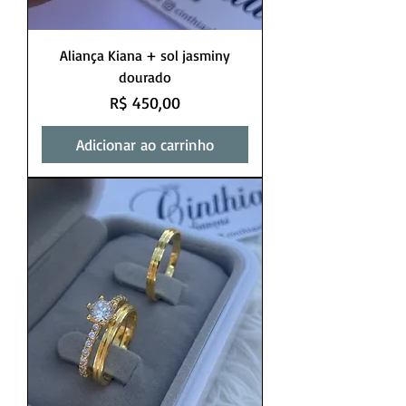
Aliança Kiana + sol jasminy
dourado
Preço
R$ 450,00
Adicionar ao carrinho