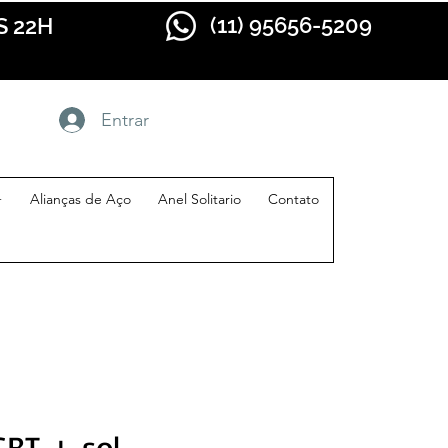
(11) 95656-5209
S 22H
Entrar
+
Alianças de Aço
Anel Solitario
Contato
GBT + sol