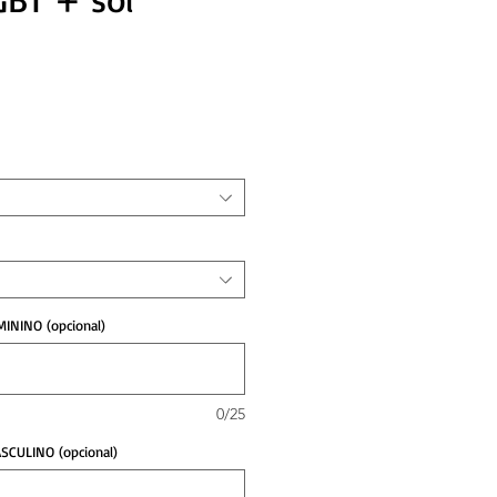
reço
MININO (opcional)
0/25
SCULINO (opcional)