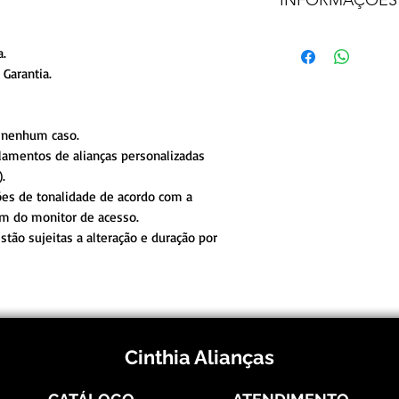
PESO MÉ
troca/reembolso.
LARG
Frete e prazos a cal
a.
Garantia.
 nenhum caso.
lamentos de alianças personalizadas
.
ões de tonalidade de acordo com a
em do monitor de acesso.
tão sujeitas a alteração e duração por
Cinthia Alianças