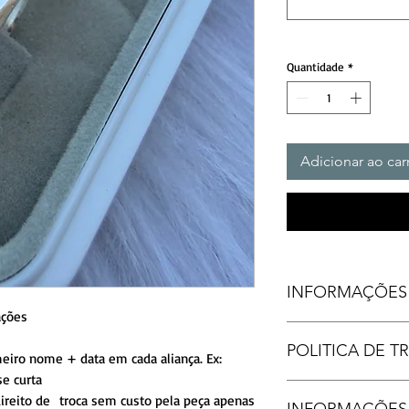
Quantidade
*
Adicionar ao car
INFORMAÇÕES
ações
FORMATO INTER
s
POLITICA DE 
FORMATO EXTERN
iro nome + data em cada aliança. Ex:
ACABAME
rase curta
DET
Produtos personaliza
ireito de troca sem custo pela peça apenas
INFORMAÇÕES
PEDR
reembolso, após grav