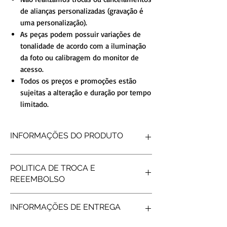
de alianças personalizadas (gravação é
uma personalização).
As peças podem possuir variações de
tonalidade de acordo com a iluminação
da foto ou calibragem do monitor de
acesso.
Todos os preços e promoções estão
sujeitas a alteração e duração por tempo
limitado.
INFORMAÇÕES DO PRODUTO
FORMATO INTERNO
Reta
POLITICA DE TROCA E
FORMATO EXTERNO
Reto
REEEMBOLSO
ACABAMENTO
Polido
DETALHE
Abaulada
Produtos personalizados não tem
PEDRAS
SEM PEDRAS
INFORMAÇÕES DE ENTREGA
possibilidade de reembolso, após gravar os
PESO MÉDIO
4gramas (o par)
nomes não é possível fazer troca/reembolso.
LARGURA
2 mm