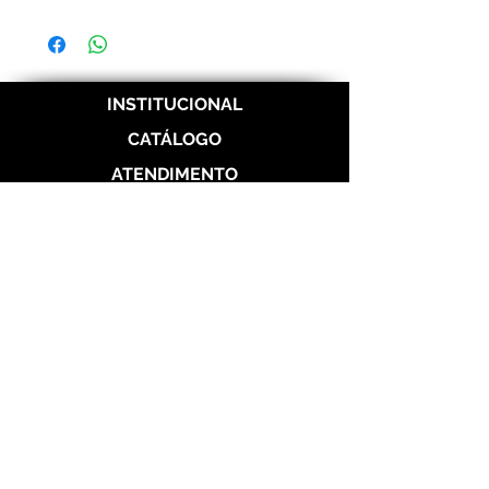
Frete e prazos a calcular de acordo com os
Correios.
INSTITUCIONAL
CATÁLOGO
ATENDIMENTO
REDES SOCIAIS
Politica de Entrega
Politica de Troca
Politica de Privacidade
Alianças de Prata 950
Alianças banhada em ouro 18 k
Alianças de Aço
Aço Dourada