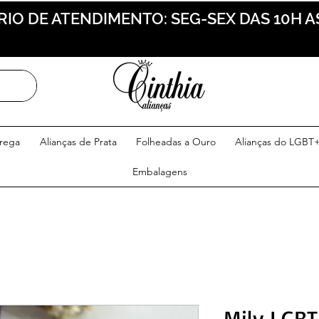
IO DE ATENDIMENTO: SEG-SEX DAS 10H A
trega
Alianças de Prata
Folheadas a Ouro
Alianças do LGBT
Embalagens
Mily LGBT