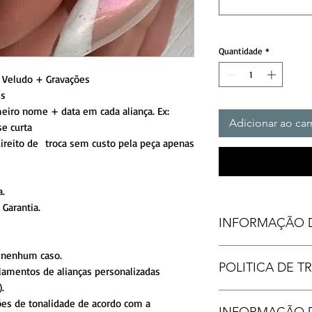
Quantidade
*
e Veludo + Gravações
is
iro nome + data em cada aliança. Ex:
Adicionar ao car
rase curta
ireito de troca sem custo pela peça apenas
a.
Garantia.
INFORMAÇÃO 
FORMATO INTERN
 nenhum caso.
POLITICA DE 
FORMATO EXTERN
lamentos de alianças personalizadas
ACABAME
.
DET
Produtos personaliza
ões de tonalidade de acordo com a
INFORMAÇÃO 
PED
reembolso, após grav