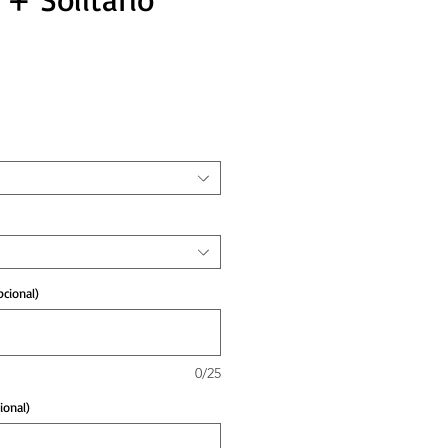
reço
cional)
0/25
ional)