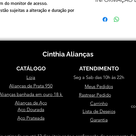
em do monitor de acesso.
PESO MÉ
troca/reembolso.
tão sujeitas a alteração e duração por
LARG
Frete e prazos a cal
Cinthia Alianças
CATÁLOGO
ATENDIMENTO
Loja
Seg a Sab das 10h às 22h
Alianças de Prata 950
Meus Pedidos
Alianças banhada em ouro 18 k
Rastrear Pedido
Alianças de Aço
Carrinho
co
Aço Dourada
Lista de Desejos
Aço Prateada
Garantia
o estimada em até 12 dias úteis após a confirmação do pagamento do