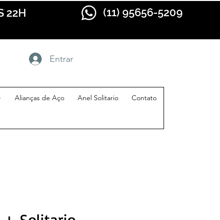
(11) 95656-5209
S 22H
Entrar
+
Alianças de Aço
Anel Solitario
Contato
 + Solitario