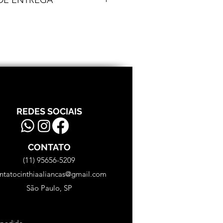
DIO
4gramas (o par)
URA
2mm
cular de acordo com os Correios.
REDES SOCIAIS
CONTATO
(11) 95656-5209
ntatocinthiaaliancas@gmail.com
São Paulo, SP
 pedido.