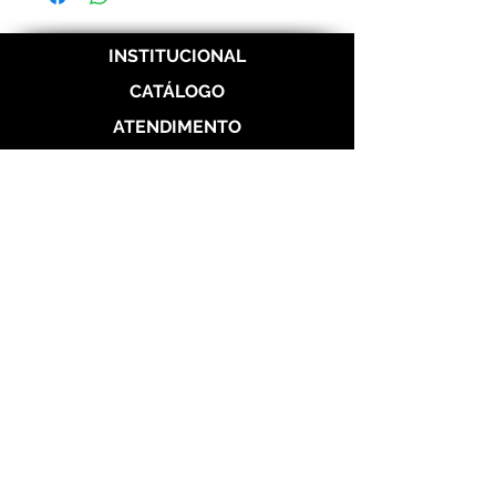
INSTITUCIONAL
CATÁLOGO
ATENDIMENTO
REDES SOCIAIS
Politica de Entrega
Politica de Troca
Politica de Privacidade
Alianças de Prata 950
Alianças banhada em ouro 18 k
Alianças de Aço
Aço Dourada
Aço Prateada