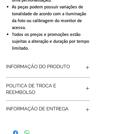
As peças podem possuir variações de
tonalidade de acordo com a iluminação
da foto ou calibragem do monitor de
acesso.
Todos os preços e promoções estão
sujeitas a alteração e duração por tempo
limitado.
INFORMAÇÃO DO PRODUTO
FORMATO INTERNO
Reta
POLITICA DE TROCA E
FORMATO EXTERNO
Reto
REEMBOLSO
ACABAMENTO
Liso
DETALHE
Pedras
Produtos personalizados não tem
PEDRAS
1 em cada
INFORMAÇÃO DE ENTREGA
possibilidade de reembolso, após gravar os
Pedras
nomes não é possível fazer troca/reembolso.
PESO MÉDIO
3gramas (o par)
Frete e prazos a calcular de acordo com os
LARGURA
2mm
Correios.