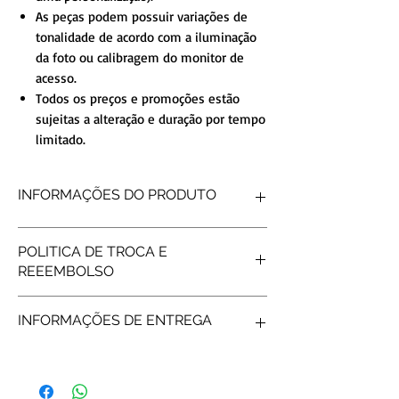
As peças podem possuir variações de
tonalidade de acordo com a iluminação
da foto ou calibragem do monitor de
acesso.
Todos os preços e promoções estão
sujeitas a alteração e duração por tempo
limitado.
INFORMAÇÕES DO PRODUTO
FORMATO INTERNO
Reta
POLITICA DE TROCA E
FORMATO EXTERNO
Reto
REEEMBOLSO
ACABAMENTO
Diamantado
DETALHE
6 Garas
Produtos personalizados não tem
PEDRAS
Pedras nas
INFORMAÇÕES DE ENTREGA
possibilidade de reembolso, após gravar os
Laterais
nomes não é possível fazer troca/reembolso.
PESO MÉDIO
2gramas
Frete e prazos a calcular de acordo com os
LARGURA
2mm
Correios.