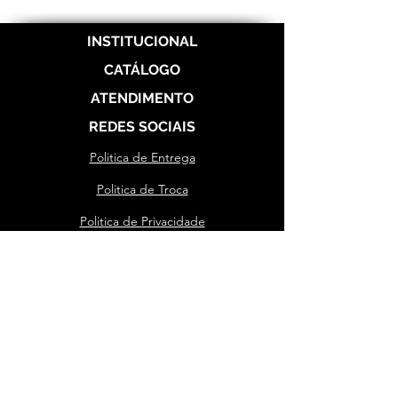
INSTITUCIONAL
CATÁLOGO
ATENDIMENTO
REDES SOCIAIS
Politica de Entrega
Politica de Troca
Politica de Privacidade
Alianças de Prata 950
Alianças banhada em ouro 18 k
Alianças de Aço
Aço Dourada
Aço Prateada