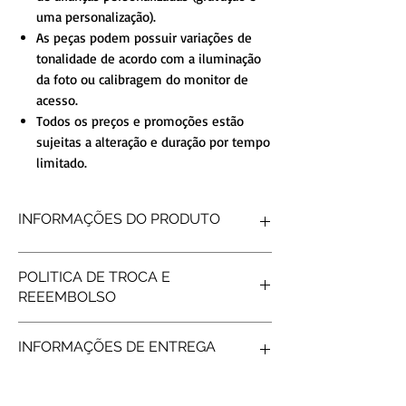
uma personalização).
As peças podem possuir variações de
tonalidade de acordo com a iluminação
da foto ou calibragem do monitor de
acesso.
Todos os preços e promoções estão
sujeitas a alteração e duração por tempo
limitado.
INFORMAÇÕES DO PRODUTO
FORMATO INTERNO
Reta
POLITICA DE TROCA E
FORMATO EXTERNO
Reto
REEEMBOLSO
ACABAMENTO
Diamantado
DETALHE
6 Garas
Produtos personalizados não tem
PEDRAS
Pedras nas
INFORMAÇÕES DE ENTREGA
possibilidade de reembolso, após gravar os
Laterais
nomes não é possível fazer troca/reembolso.
PESO MÉDIO 1
gramas
Frete e prazos a calcular de acordo com os
LARGURA
1mm