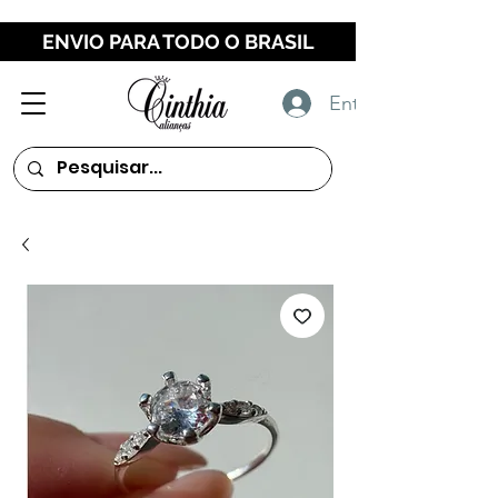
ENVIO PARA TODO O BRASIL
Entrar