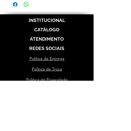
Correios.
INSTITUCIONAL
CATÁLOGO
ATENDIMENTO
REDES SOCIAIS
Politica de Entrega
Politica de Troca
Politica de Privacidade
Alianças de Prata 950
Alianças banhada em ouro 18 k
Alianças de Aço
Aço Dourada