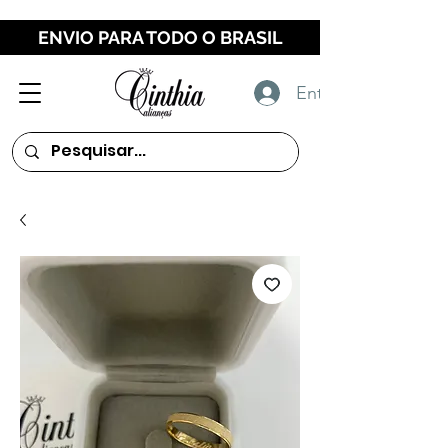
ENVIO PARA TODO O BRASIL
Entrar