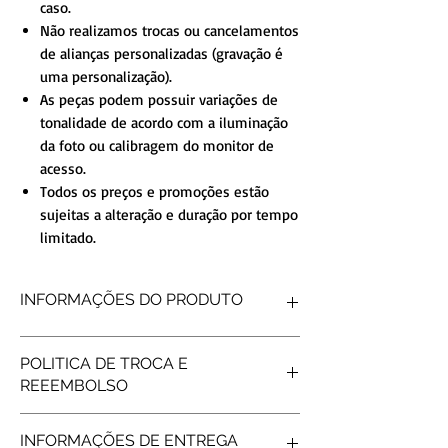
caso.
Não realizamos trocas ou cancelamentos
de alianças personalizadas (gravação é
uma personalização).
As peças podem possuir variações de
tonalidade de acordo com a iluminação
da foto ou calibragem do monitor de
acesso.
Todos os preços e promoções estão
sujeitas a alteração e duração por tempo
limitado.
INFORMAÇÕES DO PRODUTO
FORMATO INTERNO
Reta
POLITICA DE TROCA E
FORMATO EXTERNO
Reto
REEEMBOLSO
ACABAMENTO
Diamantado
DETALHE
6 Garas
Produtos personalizados não tem
PEDRAS
Pedras nas
INFORMAÇÕES DE ENTREGA
possibilidade de reembolso, após gravar os