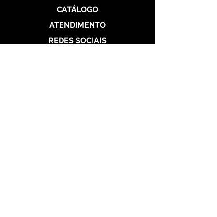
CATÁLOGO
ATENDIMENTO
REDES SOCIAIS
Politica de Entrega
Politica de Troca
Politica de Privacidade
Alianças de Prata 950
Alianças banhada em ouro 18 k
Alianças de Aço
Aço Dourada
Aço Prateada
Garantia
Seg a Sab das 10h às 22h