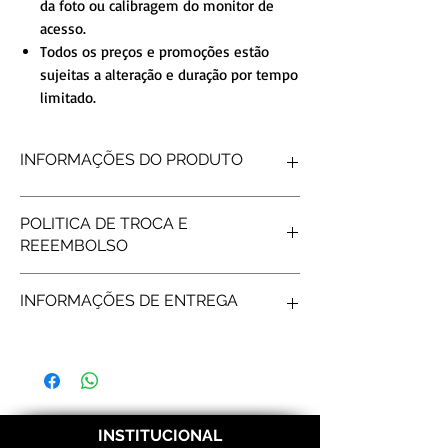
da foto ou calibragem do monitor de
acesso.
Todos os preços e promoções estão
sujeitas a alteração e duração por tempo
limitado.
INFORMAÇÕES DO PRODUTO
FORMATO INTERNO
Reta
POLITICA DE TROCA E
FORMATO EXTERNO
Reta
REEEMBOLSO
ACABAMENTO
Polida
DETALHE
Frisos
Produtos personalizados não tem
PEDRAS
Uma PEDRAS
INFORMAÇÕES DE ENTREGA
possibilidade de reembolso, após gravar os
PESO MÉDIO
3gramas (o par)
nomes não é possível fazer troca/reembolso.
LARGURA
2mm
Frete e prazos a calcular de acordo com os
Correios.
INSTITUCIONAL