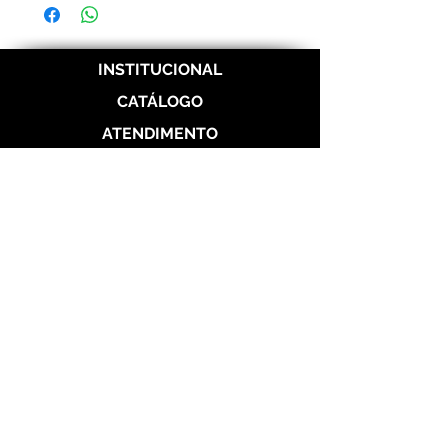
Correios.
INSTITUCIONAL
CATÁLOGO
ATENDIMENTO
REDES SOCIAIS
Politica de Entrega
Politica de Troca
Politica de Privacidade
Alianças de Prata 950
Alianças banhada em ouro 18 k
Alianças de Aço
Aço Dourada