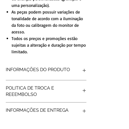
uma personalização).
As peças podem possuir variações de
tonalidade de acordo com a iluminação
da foto ou calibragem do monitor de
acesso.
Todos os preços e promoções estão
sujeitas a alteração e duração por tempo
limitado.
INFORMAÇÕES DO PRODUTO
FORMATO INTERNO
Reta
POLITICA DE TROCA E
FORMATO EXTERNO
Reto
REEEMBOLSO
ACABAMENTO
Diamantado
DETALHE
Frisos
Produtos personalizados não tem
PEDRAS
UMA PEDRAS
INFORMAÇÕES DE ENTREGA
possibilidade de reembolso, após gravar os
PESO MÉDIO
3gramas (o par)
nomes não é possível fazer troca/reembolso.
LARGURA
2mm
Frete e prazos a calcular de acordo com os