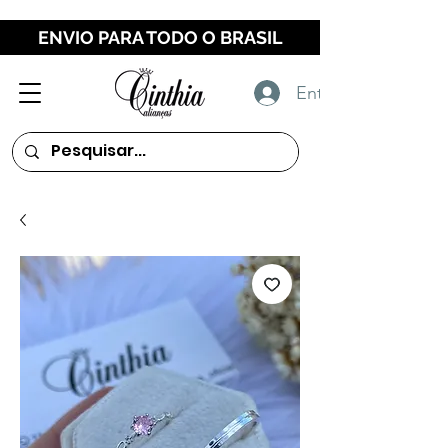
ENVIO PARA TODO O BRASIL
Entrar