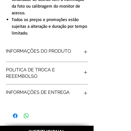
da foto ou calibragem do monitor de
acesso.
Todos os preços e promoções estão
sujeitas a alteração e duração por tempo
limitado.
INFORMAÇÕES DO PRODUTO
FORMATO INTERNO
Reta
POLITICA DE TROCA E
FORMATO EXTERNO
Reto
REEEMBOLSO
ACABAMENTO
Polido
DETALHE
Meio volta
Produtos personalizados não tem
trançada
INFORMAÇÕES DE ENTREGA
possibilidade de reembolso, após gravar os
PEDRAS
SEM PEDRAS
nomes não é possível fazer troca/reembolso.
PESO MÉDIO
4gramas (o par)
Frete e prazos a calcular de acordo com os
LARGURA
2mm
Correios.