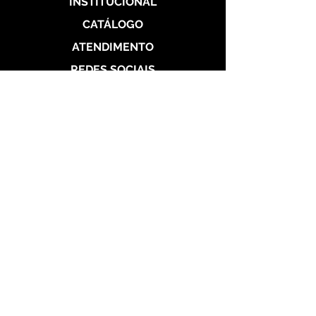
INSTITUCIONAL
CATÁLOGO
ATENDIMENTO
REDES SOCIAIS
Politica de Entrega
Politica de Troca
Politica de Privacidade
Alianças de Prata 950
Alianças banhada em ouro 18 k
Alianças de Aço
Aço Dourada
Aço Prateada
Garantia