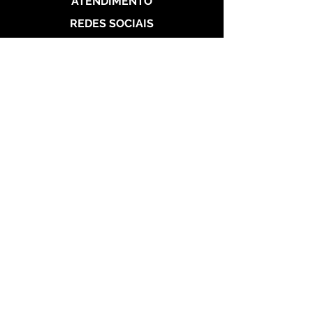
ATENDIMENTO
REDES SOCIAIS
Politica de Entrega
Politica de Troca
Politica de Privacidade
Alianças de Prata 950
Alianças banhada em ouro 18 k
Alianças de Aço
Aço Dourada
Aço Prateada
Garantia
Seg a Sab das 10h às 22h
Meus Pedidos