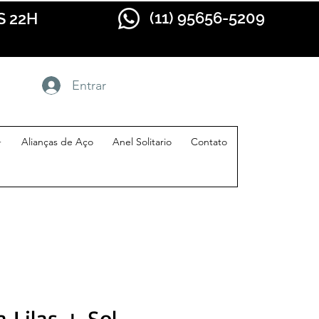
(11) 95656-5209
S 22H
Entrar
+
Alianças de Aço
Anel Solitario
Contato
a Lilas + Sol