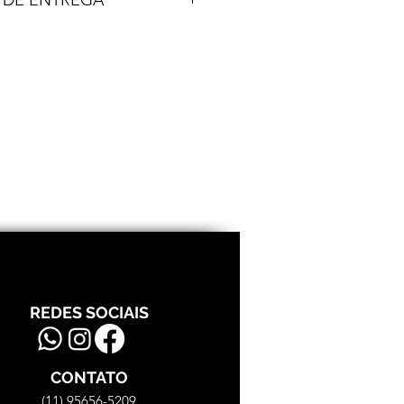
DIO
3gramas (o par)
URA
2mm
cular de acordo com os Correios.
REDES SOCIAIS
CONTATO
(11) 95656-5209