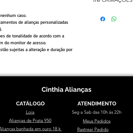
PESO MÉ
troca/reembolso.
LARG
Frete e prazos a cal
 nenhum caso.
lamentos de alianças personalizadas
.
ões de tonalidade de acordo com a
em do monitor de acesso.
tão sujeitas a alteração e duração por
Cinthia Alianças
CATÁLOGO
ATENDIMENTO
Loja
Seg a Sab das 10h às 22h
Alianças de Prata 950
Meus Pedidos
Alianças banhada em ouro 18 k
Rastrear Pedido