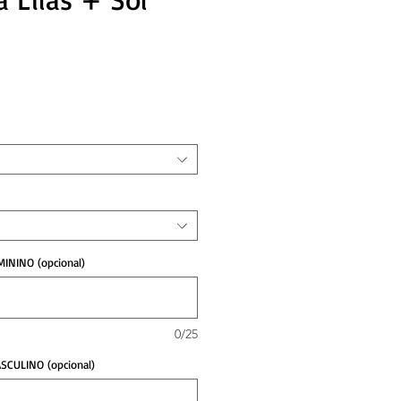
reço
MININO (opcional)
0/25
SCULINO (opcional)