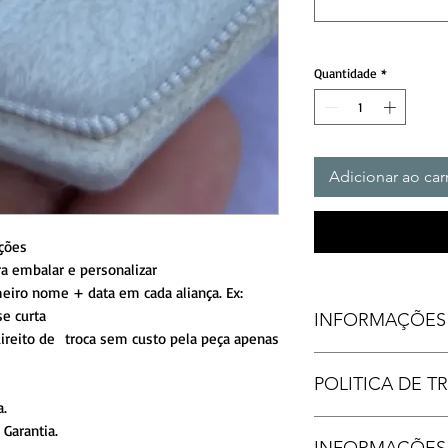
Quantidade
*
Adicionar ao car
ações
a embalar e personalizar
iro nome + data em cada aliança. Ex:
rase curta
INFORMAÇÕES
ireito de troca sem custo pela peça apenas
FORMATO INTER
POLITICA DE 
FORMATO EXTERN
ACABAME
a.
DET
Produtos personaliza
Garantia.
INFORMAÇÕES
PEDR
reembolso, após grav