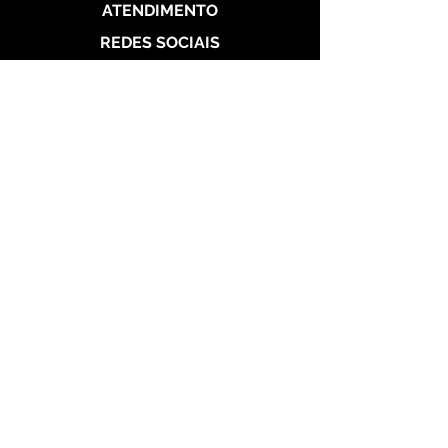
ATENDIMENTO
REDES SOCIAIS
Politica de Entrega
Politica de Troca
Politica de Privacidade
Alianças de Prata 950
Alianças banhada em ouro 18 k
Alianças de Aço
Aço Dourada
Aço Prateada
Garantia
Seg a Sab das 10h às 22h
Meus Pedidos