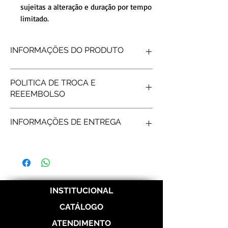
sujeitas a alteração e duração por tempo
limitado.
INFORMAÇÕES DO PRODUTO
FORMATO INTERNO
Reta
POLITICA DE TROCA E
FORMATO EXTERNO
Reto
REEEMBOLSO
ACABAMENTO
Polido
DETALHE
Frisos
Produtos personalizados não tem
PEDRAS
15 pedra
INFORMAÇÕES DE ENTREGA
possibilidade de reembolso, após gravar os
PESO MÉDIO
6 gramas (o par)
nomes não é possível fazer troca/reembolso.
LARGURA
3mm
Frete e prazos a calcular de acordo com os
Correios.
INSTITUCIONAL
CATÁLOGO
ATENDIMENTO