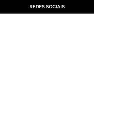
REDES SOCIAIS
Politica de Entrega
Politica de Troca
Politica de Privacidade
Alianças de Prata 950
Alianças banhada em ouro 18 k
Alianças de Aço
Aço Dourada
Aço Prateada
Garantia
Seg a Sab das 10h às 22h
Meus Pedidos