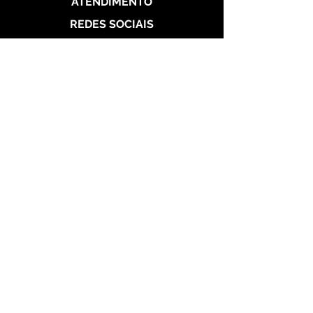
ATENDIMENTO
REDES SOCIAIS
Politica de Entrega
Politica de Troca
Politica de Privacidade
Alianças de Prata 950
Alianças banhada em ouro 18 k
Alianças de Aço
Aço Dourada
Aço Prateada
Garantia
Seg a Sab das 10h às 22h
Meus Pedidos