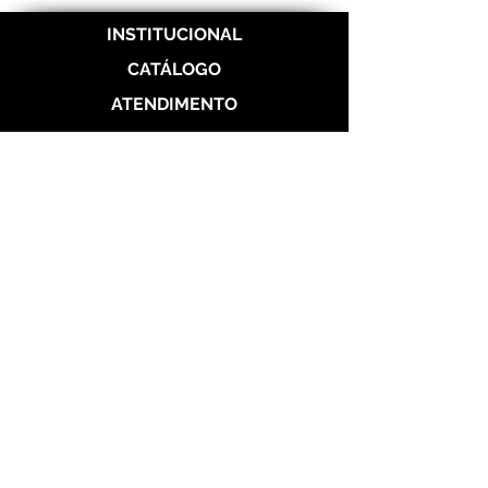
INSTITUCIONAL
CATÁLOGO
ATENDIMENTO
REDES SOCIAIS
Politica de Entrega
Politica de Troca
Politica de Privacidade
Alianças de Prata 950
Alianças banhada em ouro 18 k
Alianças de Aço
Aço Dourada
Aço Prateada