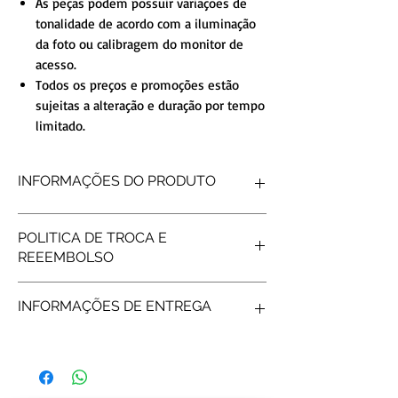
As peças podem possuir variações de
tonalidade de acordo com a iluminação
da foto ou calibragem do monitor de
acesso.
Todos os preços e promoções estão
sujeitas a alteração e duração por tempo
limitado.
INFORMAÇÕES DO PRODUTO
FORMATO INTERNO
Reta
POLITICA DE TROCA E
FORMATO EXTERNO
Reta
REEEMBOLSO
ACABAMENTO
Diamantada
DETALHE
ComFrisos
Produtos personalizados não tem
PEDRAS
SEM PEDRAS
INFORMAÇÕES DE ENTREGA
possibilidade de reembolso, após gravar os
PESO MÉDIO
3gramas (o par)
nomes não é possível fazer troca/reembolso.
LARGURA
2mm
Frete e prazos a calcular de acordo com os
Correios.