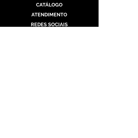
CATÁLOGO
ATENDIMENTO
REDES SOCIAIS
Politica de Entrega
Politica de Troca
Politica de Privacidade
Alianças de Prata 950
Alianças banhada em ouro 18 k
Alianças de Aço
Aço Dourada
Aço Prateada
Garantia
Seg a Sab das 10h às 22h