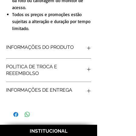
da foto ou calibragem do monitor de
acesso.
Todos os preços e promoções estão
sujeitas a alteração e duração por tempo
limitado.
INFORMAÇÕES DO PRODUTO
FORMATO INTERNO
Reta
POLITICA DE TROCA E
FORMATO EXTERNO
Reta
REEEMBOLSO
ACABAMENTO
Diamantada
DETALHE
ComFrisos
Produtos personalizados não tem
PEDRAS
UMA
PEDRAS
INFORMAÇÕES DE ENTREGA
possibilidade de reembolso, após gravar os
PESO MÉDIO
4gramas (o par)
nomes não é possível fazer troca/reembolso.
LARGURA
2mm
Frete e prazos a calcular de acordo com os
Correios.
INSTITUCIONAL