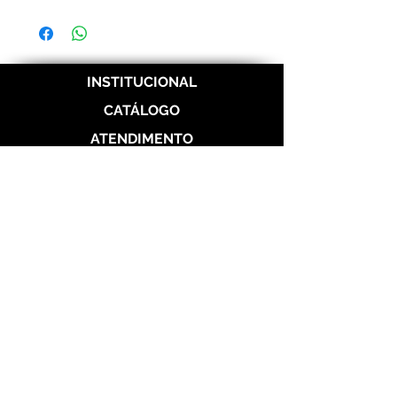
Frete e prazos a calcular de acordo com os
Correios.
INSTITUCIONAL
CATÁLOGO
ATENDIMENTO
REDES SOCIAIS
Politica de Entrega
Politica de Troca
Politica de Privacidade
Alianças de Prata 950
Alianças banhada em ouro 18 k
Alianças de Aço
Aço Dourada