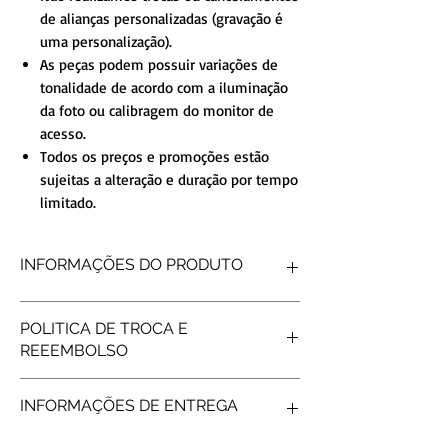
de alianças personalizadas (gravação é
uma personalização).
As peças podem possuir variações de
tonalidade de acordo com a iluminação
da foto ou calibragem do monitor de
acesso.
Todos os preços e promoções estão
sujeitas a alteração e duração por tempo
limitado.
INFORMAÇÕES DO PRODUTO
FORMATO INTERNO
Reta
POLITICA DE TROCA E
FORMATO EXTERNO
Reta
REEEMBOLSO
ACABAMENTO
Diamantada
DETALHE
ComFrisos
Produtos personalizados não tem
PEDRAS
SEM PEDRAS
INFORMAÇÕES DE ENTREGA
possibilidade de reembolso, após gravar os
PESO MÉDIO
3gramas (o par)
nomes não é possível fazer troca/reembolso.
LARGURA
2mm